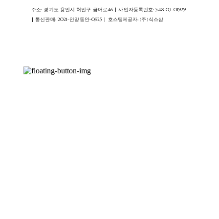
주소: 경기도 용인시 처인구 금어로46 | 사업자등록번호:
548-03-01929
| 통신판매:
2021-안양동안-0925
| 호스팅제공자: (주)식스샵