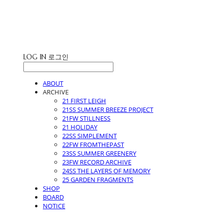
STUDIO LEIGH
LOG IN
로그인
ABOUT
ARCHIVE
21 FIRST LEIGH
21SS SUMMER BREEZE PROJECT
21FW STILLNESS
21 HOLIDAY
22SS SIMPLEMENT
22FW FROMTHEPAST
23SS SUMMER GREENERY
23FW RECORD ARCHIVE
24SS THE LAYERS OF MEMORY
25 GARDEN FRAGMENTS
SHOP
BOARD
NOTICE