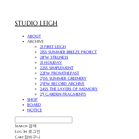
STUDIO LEIGH
ABOUT
ARCHIVE
21 FIRST LEIGH
21SS SUMMER BREEZE PROJECT
21FW STILLNESS
21 HOLIDAY
22SS SIMPLEMENT
22FW FROMTHEPAST
23SS SUMMER GREENERY
23FW RECORD ARCHIVE
24SS THE LAYERS OF MEMORY
25 GARDEN FRAGMENTS
SHOP
BOARD
NOTICE
Search
검색
Log In
로그인
Cart
장바구니