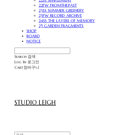
22SS SIMPLEMENT
22FW FROMTHEPAST
23SS SUMMER GREENERY
23FW RECORD ARCHIVE
24SS THE LAYERS OF MEMORY
25 GARDEN FRAGMENTS
SHOP
BOARD
NOTICE
Search
검색
Log In
로그인
Cart
장바구니
STUDIO LEIGH