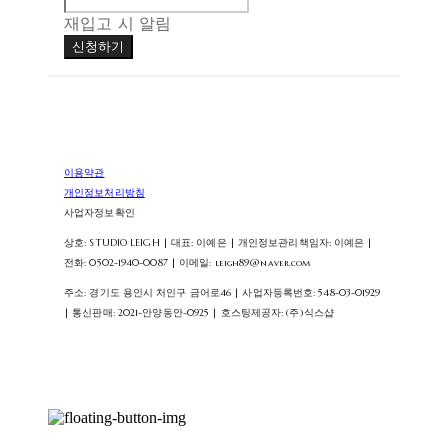
재입고 시 알림
신청하기
이용약관
개인정보처리방침
사업자정보확인
상호: STUDIO LEIGH | 대표: 이예은 | 개인정보관리책임자: 이예은 |
전화: 0502-1940-0087 | 이메일: leigh89@naver.com
주소: 경기도 용인시 처인구 금어로46 | 사업자등록번호:
548-03-01929
| 통신판매:
2021-안양동안-0925
| 호스팅제공자: (주)식스샵