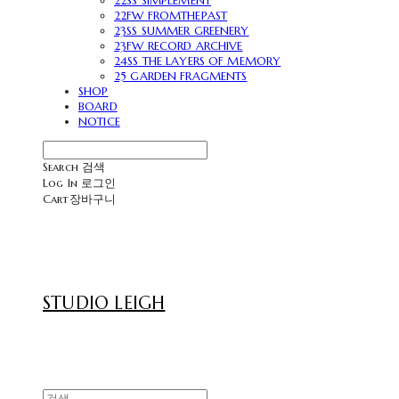
22SS SIMPLEMENT
22FW FROMTHEPAST
23SS SUMMER GREENERY
23FW RECORD ARCHIVE
24SS THE LAYERS OF MEMORY
25 GARDEN FRAGMENTS
SHOP
BOARD
NOTICE
Search
검색
Log In
로그인
Cart
장바구니
STUDIO LEIGH