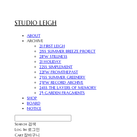
STUDIO LEIGH
ABOUT
ARCHIVE
21 FIRST LEIGH
21SS SUMMER BREEZE PROJECT
21FW STILLNESS
21 HOLIDAY
22SS SIMPLEMENT
22FW FROMTHEPAST
23SS SUMMER GREENERY
23FW RECORD ARCHIVE
24SS THE LAYERS OF MEMORY
25 GARDEN FRAGMENTS
SHOP
BOARD
NOTICE
Search
검색
Log In
로그인
Cart
장바구니